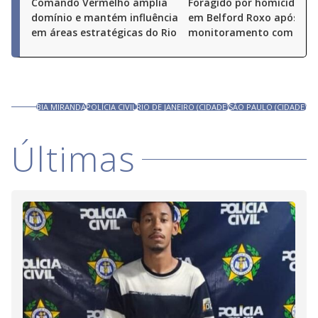
Comando Vermelho amplia
Foragido por homicídio é 
domínio e mantém influência
em Belford Roxo após
em áreas estratégicas do Rio
monitoramento com dro
BIA MIRANDA
POLÍCIA CIVIL
RIO DE JANEIRO (CIDADE)
SÃO PAULO (CIDADE)
Últimas