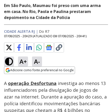
Em São Paulo, Maumau foi preso com uma arma
em casa. No Rio, Paola e Paulina prestaram
depoimento na Cidade da Polícia
CIDADE ALERTA RJ
|
Do R7
07/08/2025 - 20H29
(ATUALIZADO EM
07/08/2025 - 20H41
)
A+
A-
Loaded
:
28.41%
Adicione como fonte preferencial no Google
Subtitles
Ativar
Som
Opens in new window
A
operação Desfortuna
investiga ao menos 13
influenciadores pela divulgação de jogos de
azar na internet. Durante a apuração do caso, a
polícia identificou movimentações bancárias
suspeitas que chegam a R$ 4 bilhões no