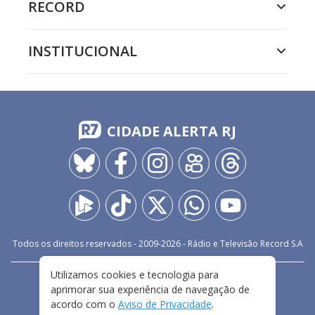
RECORD
INSTITUCIONAL
CIDADE ALERTA RJ
Todos os direitos reservados - 2009-
2026
- Rádio e Televisão Record S.A
Utilizamos cookies e tecnologia para
CARREIRA
FALE CONOSCO
PRIVACIDADE
aprimorar sua experiência de navegação de
TERMOS E CONDIÇÕES DE USO
acordo com o
Aviso de Privacidade
.