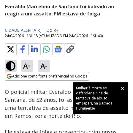
Everaldo Marcelino de Santana foi baleado ao
reagir a um assalto; PM estava de folga
CIDADE ALERTA RJ
|
Do R7
24/04/2026 - 19H38
(ATUALIZADO EM
24/04/2026 - 19H40
)
A+
A-
Loaded
:
39.29%
Adicione como fonte preferencial no Google
Subtitles
Ativar
Som
Opens in new window
Mulher é morta ao
O policial militar Everaldo Marcelino de
defender a filha de
tentativa de abuso
Santana, de 52 anos, foi assassinado durante
em Japeri, na Baixada
uma tentativa de assalto na última quinta-feira,
Fluminense
em Ramos, zona norte do Rio.
Ele estava de folga e presenciou criminosos