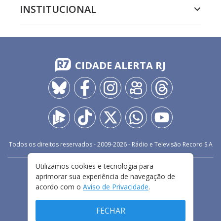
INSTITUCIONAL
CIDADE ALERTA RJ
Todos os direitos reservados - 2009-
2026
- Rádio e Televisão Record S.A
Utilizamos cookies e tecnologia para
CARREIRA
FALE CONOSCO
PRIVACIDADE
aprimorar sua experiência de navegação de
TERMOS E CONDIÇÕES DE USO
acordo com o
Aviso de Privacidade
.
FECHAR