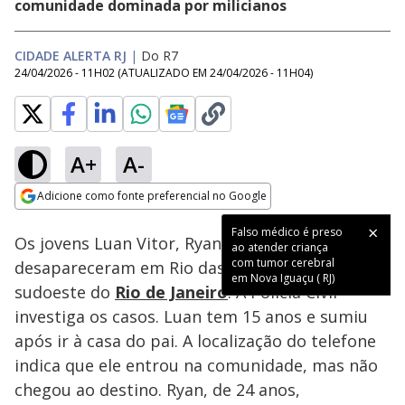
comunidade dominada por milicianos
CIDADE ALERTA RJ
|
Do R7
24/04/2026 - 11H02
(ATUALIZADO EM
24/04/2026 - 11H04
)
A+
A-
Loaded
:
39.46%
Adicione como fonte preferencial no Google
Subtitles
Ativar
Som
Opens in new window
Falso médico é preso
Os jovens Luan Vitor, Ryan Palhares e João Ícaro
ao atender criança
com tumor cerebral
desapareceram em Rio das Pedras, na zona
em Nova Iguaçu ( RJ)
sudoeste do
Rio de Janeiro
. A Polícia Civil
investiga os casos. Luan tem 15 anos e sumiu
após ir à casa do pai. A localização do telefone
indica que ele entrou na comunidade, mas não
chegou ao destino. Ryan, de 24 anos,