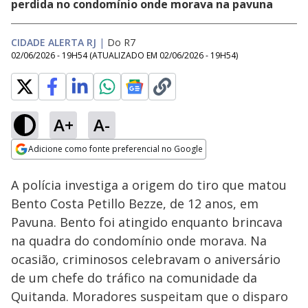
perdida no condomínio onde morava na pavuna
CIDADE ALERTA RJ
|
Do R7
02/06/2026 - 19H54
(ATUALIZADO EM
02/06/2026 - 19H54
)
A+
A-
Loaded
:
29.36%
Adicione como fonte preferencial no Google
Subtitles
Ativar
Som
Opens in new window
A polícia investiga a origem do tiro que matou
Bento Costa Petillo Bezze, de 12 anos, em
Pavuna. Bento foi atingido enquanto brincava
na quadra do condomínio onde morava. Na
ocasião, criminosos celebravam o aniversário
de um chefe do tráfico na comunidade da
Quitanda. Moradores suspeitam que o disparo