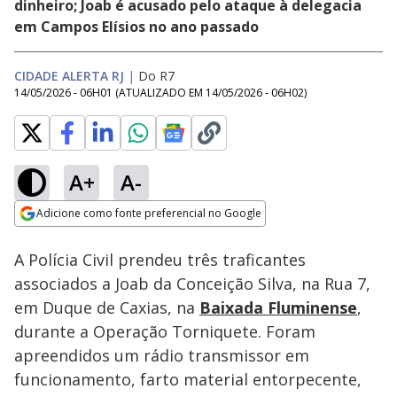
dinheiro; Joab é acusado pelo ataque à delegacia
em Campos Elísios no ano passado
CIDADE ALERTA RJ
|
Do R7
14/05/2026 - 06H01
(ATUALIZADO EM
14/05/2026 - 06H02
)
A+
A-
Loaded
:
21.53%
Adicione como fonte preferencial no Google
Subtitles
Ativar
Som
Opens in new window
A Polícia Civil prendeu três traficantes
associados a Joab da Conceição Silva, na Rua 7,
em Duque de Caxias, na
Baixada Fluminense
,
durante a Operação Torniquete. Foram
apreendidos um rádio transmissor em
funcionamento, farto material entorpecente,