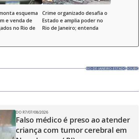
esmonta esquema
Crime organizado desafia o
em e venda de
Estado e amplia poder no
gados no Rio de
Rio de Janeiro; entenda
RIO-DE-JANEIRO-ESTADO
ROUBO
DO R7
/
07/08/2026
Falso médico é preso ao atender
criança com tumor cerebral em