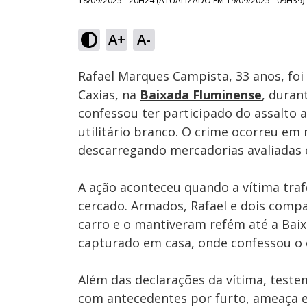
18/09/2025 - 20H24
(ATUALIZADO EM
19/09/2025 - 09H39
)
Loaded
:
60.18%
A+
A-
Ativar
Som
Rafael Marques Campista, 33 anos, foi
Caxias, na
Baixada Fluminense
, duran
confessou ter participado do assalto
utilitário branco. O crime ocorreu em
descarregando mercadorias avaliadas 
A ação aconteceu quando a vítima trafe
cercado. Armados, Rafael e dois comp
carro e o mantiveram refém até a Baix
capturado em casa, onde confessou o 
Além das declarações da vítima, teste
com antecedentes por furto, ameaça e 