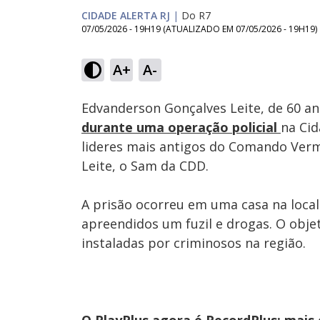
CIDADE ALERTA RJ
|
Do R7
07/05/2026 - 19H19
(ATUALIZADO EM
07/05/2026 - 19H19
)
Loaded
:
48.04%
A+
A-
Ativar
Som
Edvanderson Gonçalves Leite, de 60 a
durante uma operação policial
na Cid
lideres mais antigos do Comando Verm
Leite, o Sam da CDD.
A prisão ocorreu em uma casa na local
apreendidos um fuzil e drogas. O obje
instaladas por criminosos na região.