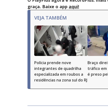
O PlayPlus agora é RecordPlus: mais
graça. Baixe o app
aqui!
VEJA TAMBÉM
Polícia prende nove
Braço dire
integrantes de quadrilha
tráfico em
especializada em roubos a
é preso pel
residências na zona sul do RJ