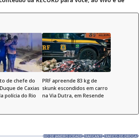
 conteúdo da RECORD para você, ao vivo e de
ito de chefe do
PRF apreende 83 kg de
 Duque de Caxias
skunk escondidos em carro
a polícia do Rio
na Via Dutra, em Resende
RIO DE JANEIRO (CIDADE)
TRAFICANTE
TRAFICO-DE-DROGAS