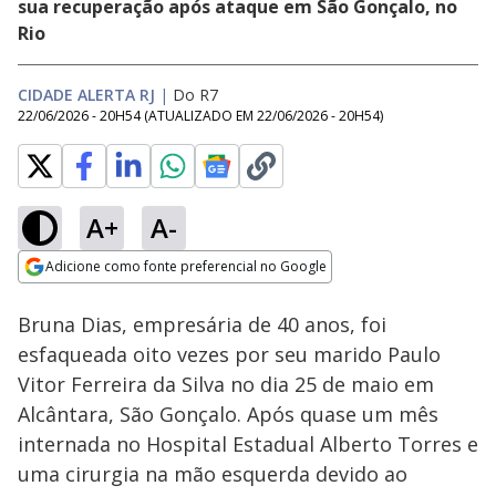
sua recuperação após ataque em São Gonçalo, no
Rio
CIDADE ALERTA RJ
|
Do R7
22/06/2026 - 20H54
(ATUALIZADO EM
22/06/2026 - 20H54
)
A+
A-
Loaded
:
30.29%
Adicione como fonte preferencial no Google
Subtitles
Ativar
Som
Opens in new window
Polícia prende
Bruna Dias, empresária de 40 anos, foi
suspeito de
abastecer tráfico de
esfaqueada oito vezes por seu marido Paulo
drogas na região
Vitor Ferreira da Silva no dia 25 de maio em
central do Rio
Alcântara, São Gonçalo. Após quase um mês
internada no Hospital Estadual Alberto Torres e
uma cirurgia na mão esquerda devido ao