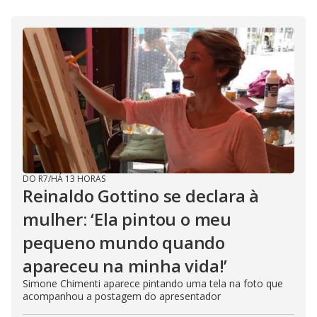
d
e
o
DO R7
/
HÁ 13 HORAS
Reinaldo Gottino se declara à
mulher: ‘Ela pintou o meu
pequeno mundo quando
apareceu na minha vida!’
Simone Chimenti aparece pintando uma tela na foto que
acompanhou a postagem do apresentador