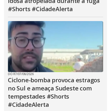
idosa atropelada durante a fuga
#Shorts #CidadeAlerta
DO R7
/
07/08/2026
Ciclone-bomba provoca estragos
no Sul e ameaça Sudeste com
tempestades #Shorts
#CidadeAlerta