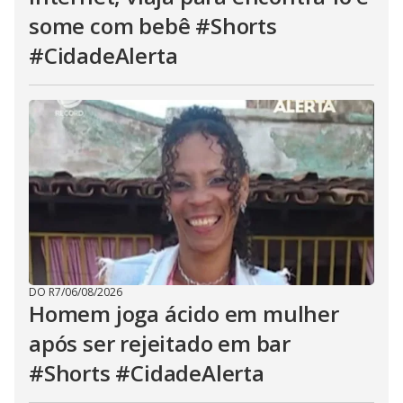
some com bebê #Shorts
#CidadeAlerta
DO R7
/
06/08/2026
Homem joga ácido em mulher
após ser rejeitado em bar
#Shorts #CidadeAlerta