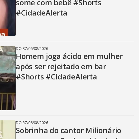
some com bebê #Shorts
#CidadeAlerta
DO R7
/
06/08/2026
Homem joga ácido em mulher
após ser rejeitado em bar
#Shorts #CidadeAlerta
DO R7
/
06/08/2026
Sobrinha do cantor Milionário