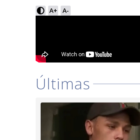
A+
A-
Últimas