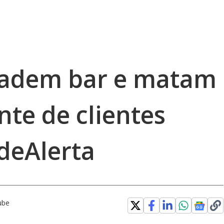
vadem bar e matam
te de clientes
deAlerta
ube