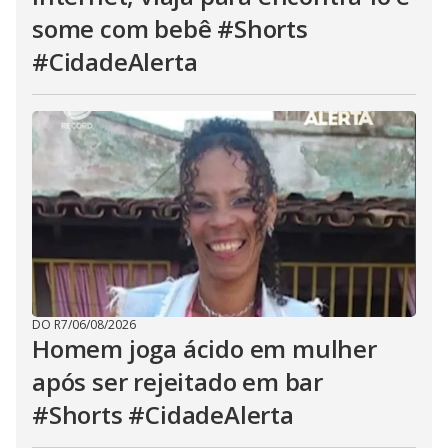
some com bebê #Shorts
#CidadeAlerta
DO R7
/
06/08/2026
Homem joga ácido em mulher
após ser rejeitado em bar
#Shorts #CidadeAlerta