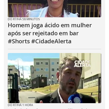
DO R7
/
HÁ 58 MINUTOS
Homem joga ácido em mulher
após ser rejeitado em bar
#Shorts #CidadeAlerta
DO R7
/
HÁ 1 HORA