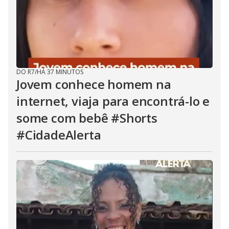
DO R7
/
HÁ 37 MINUTOS
Jovem conhece homem na
internet, viaja para encontrá-lo e
some com bebê #Shorts
#CidadeAlerta