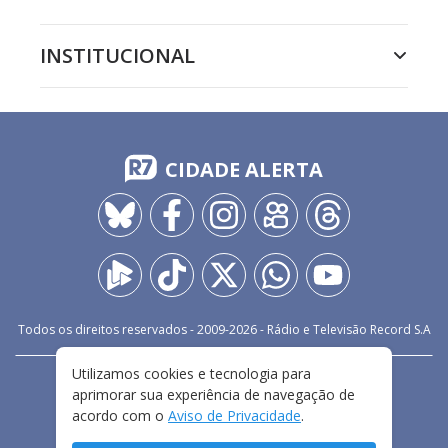
INSTITUCIONAL
CIDADE ALERTA
Todos os direitos reservados - 2009-
2026
- Rádio e Televisão Record S.A
Utilizamos cookies e tecnologia para
CARREIRA
FALE CONOSCO
PRIVACIDADE
aprimorar sua experiência de navegação de
TERMOS E CONDIÇÕES DE USO
acordo com o
Aviso de Privacidade
.