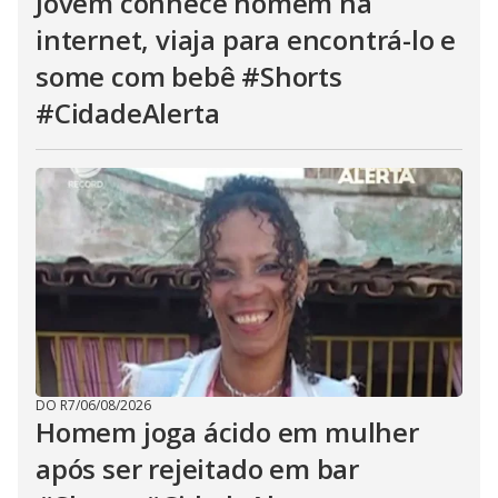
Jovem conhece homem na
internet, viaja para encontrá-lo e
some com bebê #Shorts
#CidadeAlerta
DO R7
/
06/08/2026
Homem joga ácido em mulher
após ser rejeitado em bar