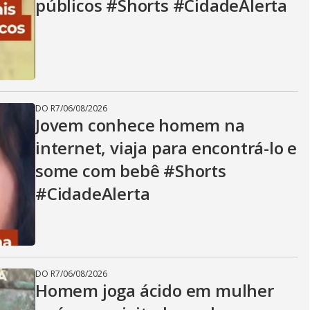
públicos #Shorts #CidadeAlerta
DO R7
/
06/08/2026
Jovem conhece homem na
internet, viaja para encontrá-lo e
some com bebê #Shorts
#CidadeAlerta
DO R7
/
06/08/2026
Homem joga ácido em mulher