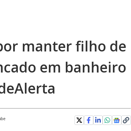
por manter filho de
ncado em banheiro
deAlerta
ube