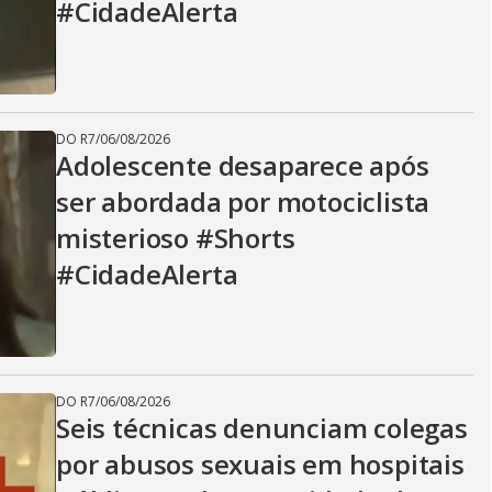
#CidadeAlerta
DO R7
/
06/08/2026
Adolescente desaparece após
ser abordada por motociclista
misterioso #Shorts
#CidadeAlerta
DO R7
/
06/08/2026
Seis técnicas denunciam colegas
por abusos sexuais em hospitais