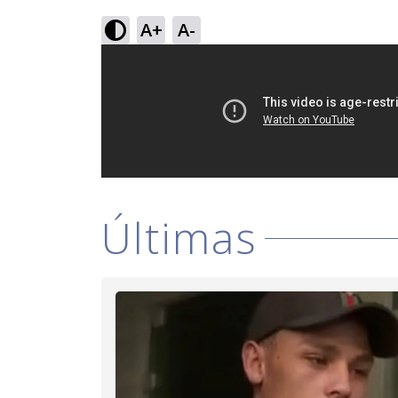
A+
A-
Últimas