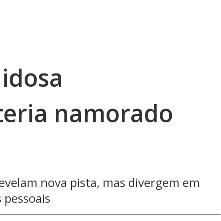
 idosa
teria namorado
a revelam nova pista, mas divergem em
s pessoais