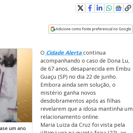
Adicione como fonte preferencial no Google
Opens in new window
O
Cidade Alerta
continua
acompanhando o caso de Dona Lu,
de 67 anos, desaparecida em Embu
Guaçu (SP) no dia 22 de junho.
Embora ainda sem solução, o
mistério ganha novos
desdobramentos após as filhas
revelarem que a idosa mantinha um
relacionamento online.
Maria Luiza da Cruz foi vista pela
uase um ano
última vez na quinta-feira (22), ao