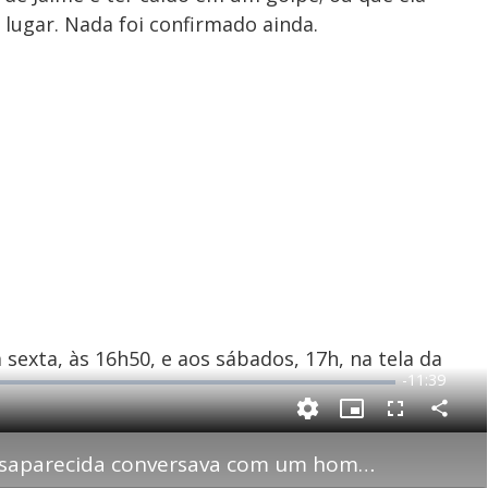
lugar. Nada foi confirmado ainda.
 sexta, às 16h50, e aos sábados, 17h, na tela da
R
-
11:39
e
P
C
P
F
m
o
i
u
m
c
l
p
Filhas revelam que idosa desaparecida conversava com um homem pela internet há um ano
a
t
l
a
u
s
r
r
c