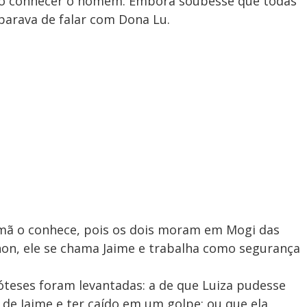
ão conhecer o homem. Embora soubesse que todas
parava de falar com Dona Lu.
irmã o conhece, pois os dois moram em Mogi das
non, ele se chama Jaime e trabalha como segurança
óteses foram levantadas: a de que Luiza pudesse
o de Jaime e ter caído em um golpe; ou que ela