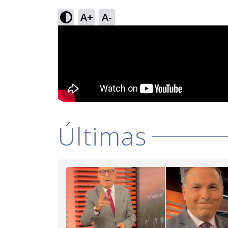
A+
A-
Últimas