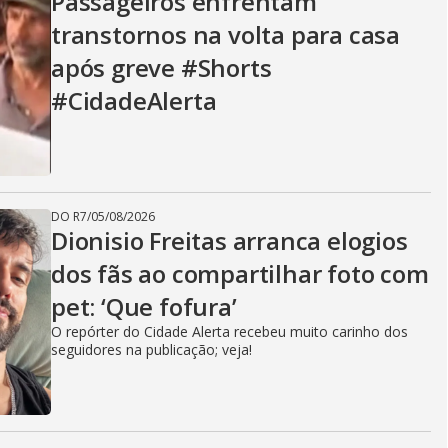
Passageiros enfrentam
transtornos na volta para casa
após greve #Shorts
#CidadeAlerta
DO R7
/
05/08/2026
Dionisio Freitas arranca elogios
dos fãs ao compartilhar foto com
pet: ‘Que fofura’
O repórter do Cidade Alerta recebeu muito carinho dos
seguidores na publicação; veja!