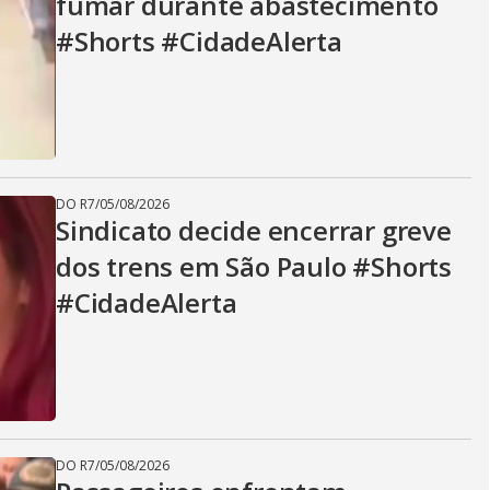
fumar durante abastecimento
#Shorts #CidadeAlerta
DO R7
/
05/08/2026
Sindicato decide encerrar greve
dos trens em São Paulo #Shorts
#CidadeAlerta
DO R7
/
05/08/2026