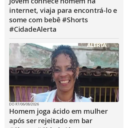
Jovem conhece homem na
internet, viaja para encontrá-lo e
some com bebê #Shorts
#CidadeAlerta
DO R7
/
06/08/2026
Homem joga ácido em mulher
após ser rejeitado em bar