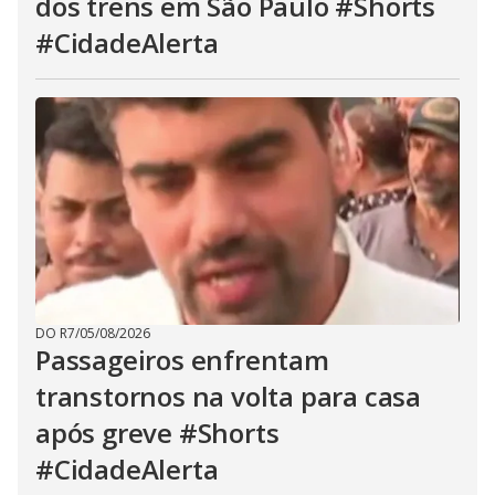
dos trens em São Paulo #Shorts
#CidadeAlerta
DO R7
/
05/08/2026
Passageiros enfrentam
transtornos na volta para casa
após greve #Shorts
#CidadeAlerta