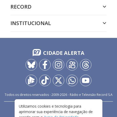
RECORD
INSTITUCIONAL
CIDADE ALERTA
Todos os direitos reservados - 2009-
2026
- Rádio e Televisão Record S.A
Utilizamos cookies e tecnologia para
CARREIRA
FALE CONOSCO
PRIVACIDADE
aprimorar sua experiência de navegação de
TERMOS E CONDIÇÕES DE USO