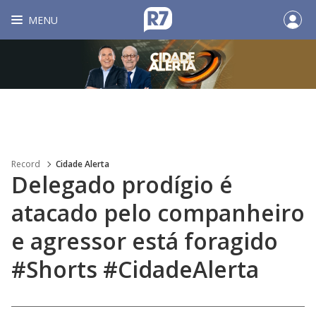
MENU
Record
Cidade Alerta
Delegado prodígio é
atacado pelo companheiro
e agressor está foragido
#Shorts #CidadeAlerta