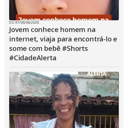
DO R7
/
06/08/2026
Jovem conhece homem na
internet, viaja para encontrá-lo e
some com bebê #Shorts
#CidadeAlerta