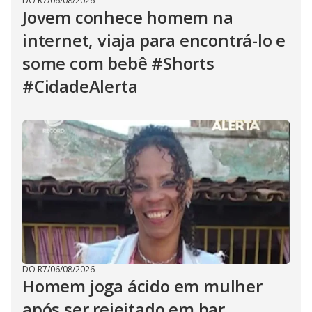
DO R7
/
06/08/2026
Jovem conhece homem na
internet, viaja para encontrá-lo e
some com bebê #Shorts
#CidadeAlerta
DO R7
/
06/08/2026
Homem joga ácido em mulher
após ser rejeitado em bar