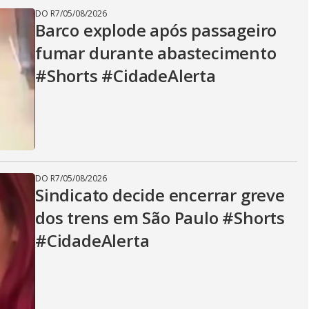
DO R7
/
05/08/2026
Barco explode após passageiro
fumar durante abastecimento
#Shorts #CidadeAlerta
DO R7
/
05/08/2026
Sindicato decide encerrar greve
dos trens em São Paulo #Shorts
#CidadeAlerta