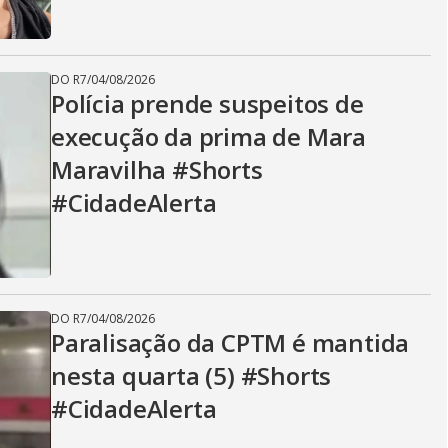
DO R7
/
04/08/2026
Polícia prende suspeitos de
execução da prima de Mara
Maravilha #Shorts
#CidadeAlerta
DO R7
/
04/08/2026
Paralisação da CPTM é mantida
nesta quarta (5) #Shorts
#CidadeAlerta