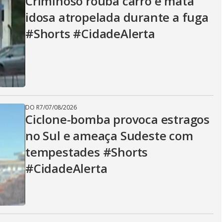
Criminoso rouba carro e mata
idosa atropelada durante a fuga
#Shorts #CidadeAlerta
DO R7
/
07/08/2026
Ciclone-bomba provoca estragos
no Sul e ameaça Sudeste com
tempestades #Shorts
#CidadeAlerta