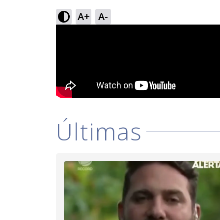
A+
A-
Últimas