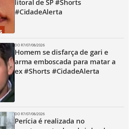
litoral de SP #Shorts
#CidadeAlerta
DO R7
/
07/08/2026
Homem se disfarça de gari e
arma emboscada para matar a
ex #Shorts #CidadeAlerta
DO R7
/
07/08/2026
Perícia é realizada no