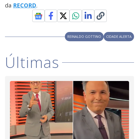
da
RECORD
.
REINALDO GOTTINO
CIDADE ALERTA
Últimas