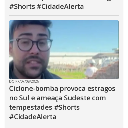
#Shorts #CidadeAlerta
DO R7
/
07/08/2026
Ciclone-bomba provoca estragos
no Sul e ameaça Sudeste com
tempestades #Shorts
#CidadeAlerta