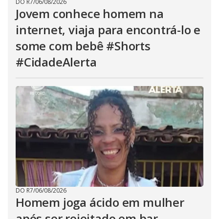
DO R7
/
06/08/2026
Jovem conhece homem na
internet, viaja para encontrá-lo e
some com bebê #Shorts
#CidadeAlerta
DO R7
/
06/08/2026
Homem joga ácido em mulher
após ser rejeitado em bar