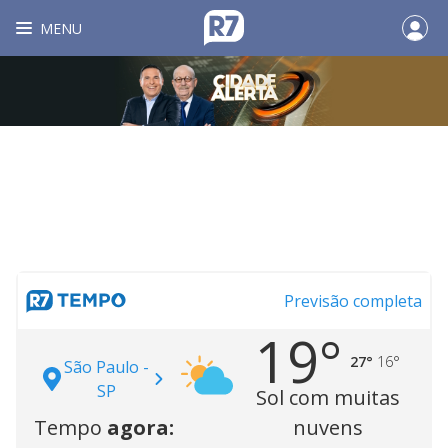
MENU
Previsão completa
19°
27°
16°
São Paulo -
SP
Sol com muitas
Tempo
agora:
nuvens