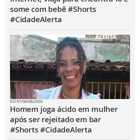
some com bebê #Shorts
#CidadeAlerta
DO R7
/
06/08/2026
Homem joga ácido em mulher
após ser rejeitado em bar
#Shorts #CidadeAlerta