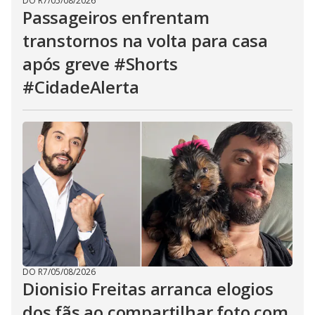
DO R7
/
05/08/2026
Passageiros enfrentam
transtornos na volta para casa
após greve #Shorts
#CidadeAlerta
DO R7
/
05/08/2026
Dionisio Freitas arranca elogios
dos fãs ao compartilhar foto com