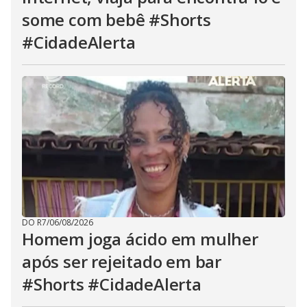
some com bebê #Shorts
#CidadeAlerta
DO R7
/
06/08/2026
Homem joga ácido em mulher
após ser rejeitado em bar
#Shorts #CidadeAlerta