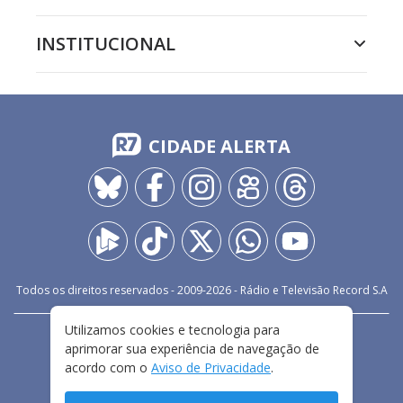
INSTITUCIONAL
CIDADE ALERTA
Todos os direitos reservados - 2009-
2026
- Rádio e Televisão Record S.A
Utilizamos cookies e tecnologia para
CARREIRA
FALE CONOSCO
PRIVACIDADE
aprimorar sua experiência de navegação de
TERMOS E CONDIÇÕES DE USO
acordo com o
Aviso de Privacidade
.