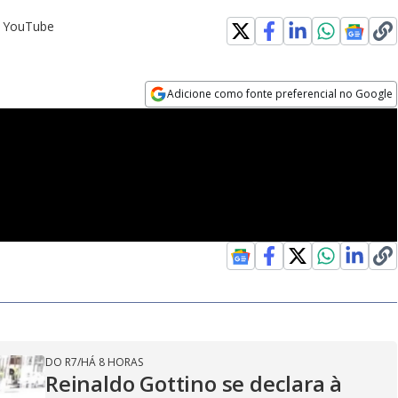
o YouTube
Adicione como fonte preferencial no Google
Opens in new window
DO R7
/
HÁ 8 HORAS
Reinaldo Gottino se declara à