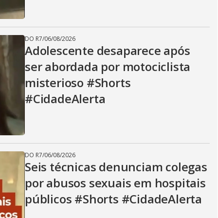
DO R7
/
06/08/2026
Adolescente desaparece após
ser abordada por motociclista
misterioso #Shorts
#CidadeAlerta
DO R7
/
06/08/2026
Seis técnicas denunciam colegas
por abusos sexuais em hospitais
públicos #Shorts #CidadeAlerta