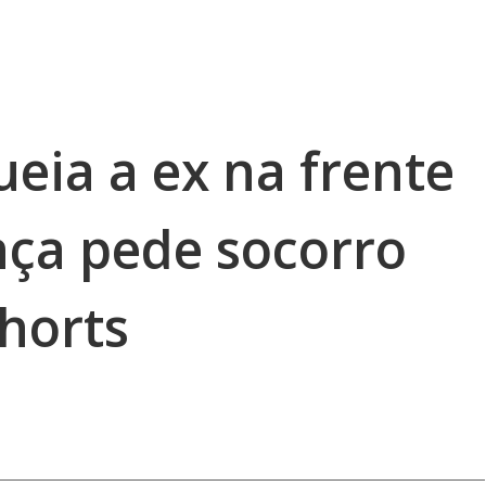
ia a ex na frente
ança pede socorro
horts