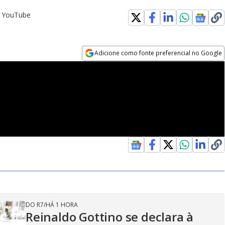
o YouTube
Adicione como fonte preferencial no Google
Opens in new window
DO R7
/
HÁ 1 HORA
Reinaldo Gottino se declara à