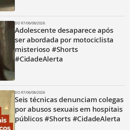
DO R7
/
06/08/2026
Adolescente desaparece após
ser abordada por motociclista
misterioso #Shorts
#CidadeAlerta
DO R7
/
06/08/2026
Seis técnicas denunciam colegas
por abusos sexuais em hospitais
públicos #Shorts #CidadeAlerta