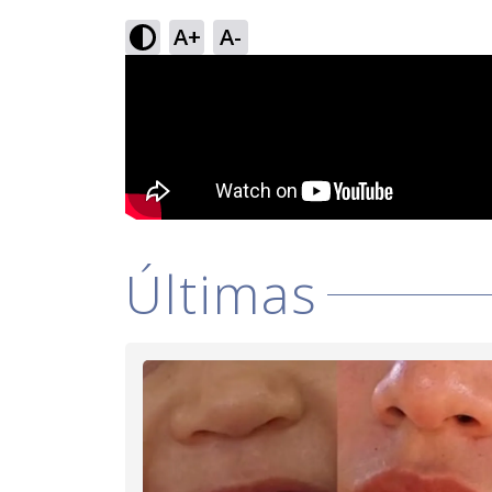
A+
A-
Últimas