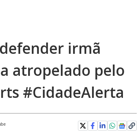
defender irmã
ba atropelado pelo
ts #CidadeAlerta
ube