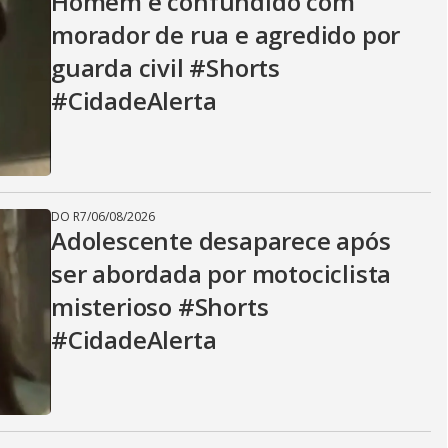
Homem é confundido com
morador de rua e agredido por
guarda civil #Shorts
#CidadeAlerta
DO R7
/
06/08/2026
Adolescente desaparece após
ser abordada por motociclista
misterioso #Shorts
#CidadeAlerta