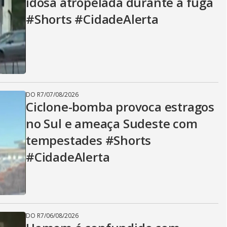
idosa atropelada durante a fuga
#Shorts #CidadeAlerta
DO R7
/
07/08/2026
Ciclone-bomba provoca estragos
no Sul e ameaça Sudeste com
tempestades #Shorts
#CidadeAlerta
DO R7
/
06/08/2026