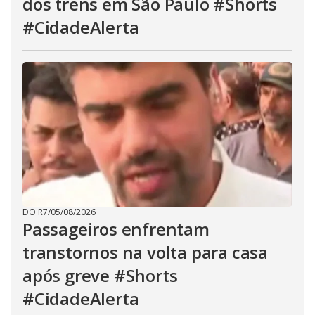
dos trens em São Paulo #Shorts
#CidadeAlerta
DO R7
/
05/08/2026
Passageiros enfrentam
transtornos na volta para casa
após greve #Shorts
#CidadeAlerta