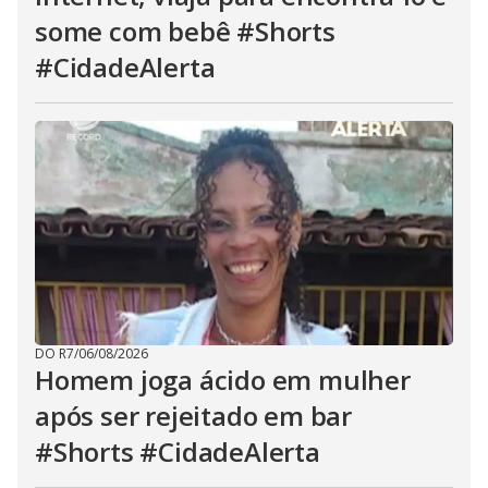
some com bebê #Shorts
#CidadeAlerta
DO R7
/
06/08/2026
Homem joga ácido em mulher
após ser rejeitado em bar
#Shorts #CidadeAlerta