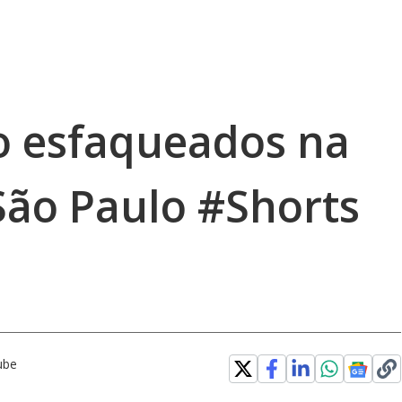
ão esfaqueados na
São Paulo #Shorts
ube