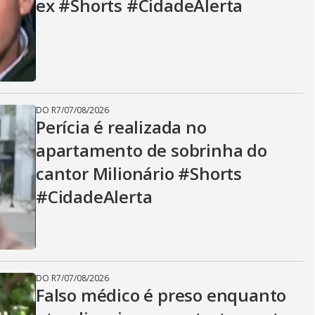
ex #Shorts #CidadeAlerta
DO R7
/
07/08/2026
Perícia é realizada no
apartamento de sobrinha do
cantor Milionário #Shorts
#CidadeAlerta
DO R7
/
07/08/2026
Falso médico é preso enquanto