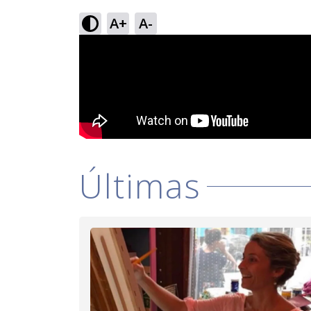
A+
A-
Últimas