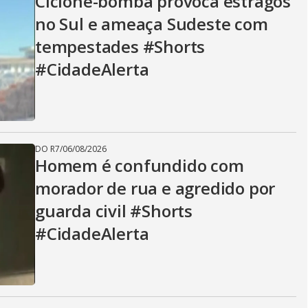
Ciclone-bomba provoca estragos
no Sul e ameaça Sudeste com
tempestades #Shorts
#CidadeAlerta
DO R7
/
06/08/2026
Homem é confundido com
morador de rua e agredido por
guarda civil #Shorts
#CidadeAlerta