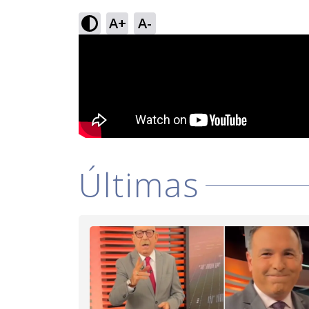
A+
A-
Últimas