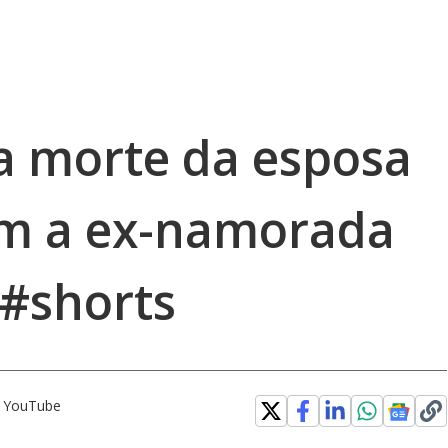
a morte da esposa
om a ex-namorada
 #shorts
o YouTube