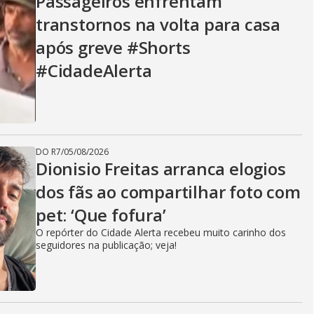
Passageiros enfrentam
transtornos na volta para casa
após greve #Shorts
#CidadeAlerta
DO R7
/
05/08/2026
Dionisio Freitas arranca elogios
dos fãs ao compartilhar foto com
pet: ‘Que fofura’
O repórter do Cidade Alerta recebeu muito carinho dos
seguidores na publicação; veja!