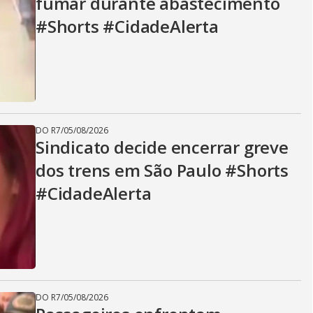
fumar durante abastecimento
#Shorts #CidadeAlerta
DO R7
/
05/08/2026
Sindicato decide encerrar greve
dos trens em São Paulo #Shorts
#CidadeAlerta
DO R7
/
05/08/2026