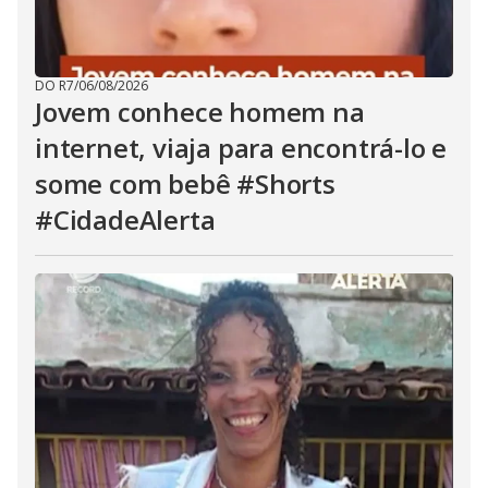
DO R7
/
06/08/2026
Jovem conhece homem na
internet, viaja para encontrá-lo e
some com bebê #Shorts
#CidadeAlerta