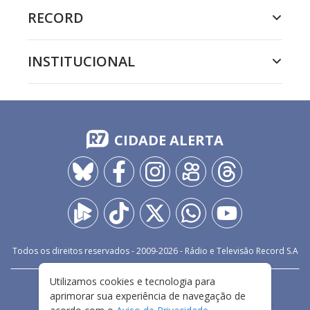
RECORD
INSTITUCIONAL
CIDADE ALERTA
Todos os direitos reservados - 2009-
2026
- Rádio e Televisão Record S.A
Utilizamos cookies e tecnologia para
CARREIRA
FALE CONOSCO
PRIVACIDADE
aprimorar sua experiência de navegação de
TERMOS E CONDIÇÕES DE USO