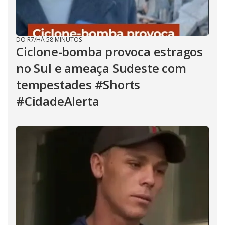
DO R7
/
HÁ 58 MINUTOS
Ciclone-bomba provoca estragos
no Sul e ameaça Sudeste com
tempestades #Shorts
#CidadeAlerta