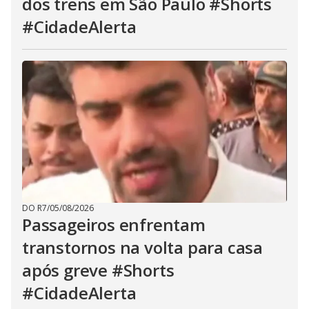
dos trens em São Paulo #Shorts
#CidadeAlerta
DO R7
/
05/08/2026
Passageiros enfrentam
transtornos na volta para casa
após greve #Shorts
#CidadeAlerta