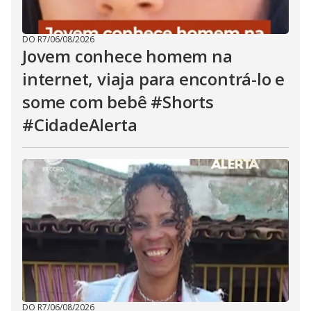
DO R7
/
06/08/2026
Jovem conhece homem na
internet, viaja para encontrá-lo e
some com bebê #Shorts
#CidadeAlerta
DO R7
/
06/08/2026