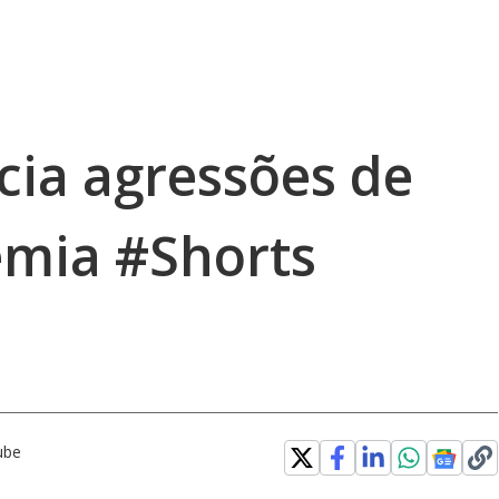
ia agressões de
emia #Shorts
ube