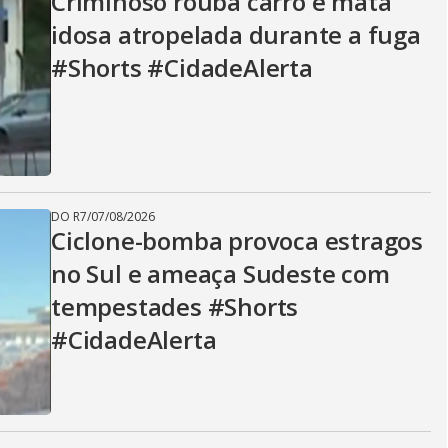
Criminoso rouba carro e mata
idosa atropelada durante a fuga
#Shorts #CidadeAlerta
DO R7
/
07/08/2026
Ciclone-bomba provoca estragos
no Sul e ameaça Sudeste com
tempestades #Shorts
#CidadeAlerta