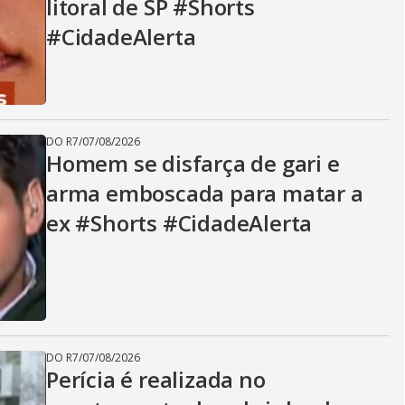
litoral de SP #Shorts
#CidadeAlerta
DO R7
/
07/08/2026
Homem se disfarça de gari e
arma emboscada para matar a
ex #Shorts #CidadeAlerta
DO R7
/
07/08/2026
Perícia é realizada no