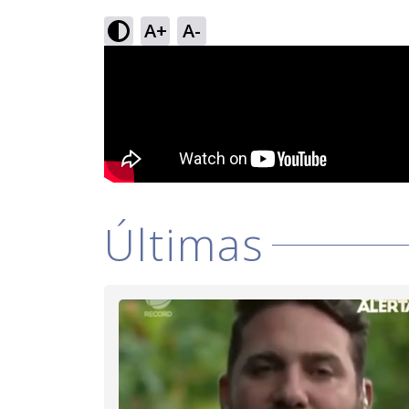
A+
A-
Últimas