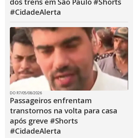
dos trens em São Paulo #Shorts
#CidadeAlerta
DO R7
/
05/08/2026
Passageiros enfrentam
transtornos na volta para casa
após greve #Shorts
#CidadeAlerta