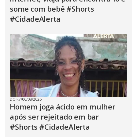
some com bebê #Shorts
#CidadeAlerta
DO R7
/
06/08/2026
Homem joga ácido em mulher
após ser rejeitado em bar
#Shorts #CidadeAlerta