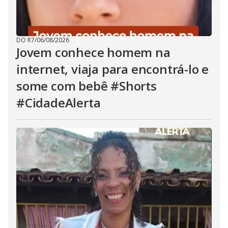
DO R7
/
06/08/2026
Jovem conhece homem na
internet, viaja para encontrá-lo e
some com bebê #Shorts
#CidadeAlerta