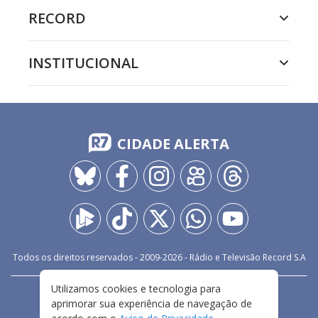
RECORD
INSTITUCIONAL
CIDADE ALERTA
Todos os direitos reservados - 2009-
2026
- Rádio e Televisão Record S.A
Utilizamos cookies e tecnologia para
CARREIRA
FALE CONOSCO
PRIVACIDADE
aprimorar sua experiência de navegação de
TERMOS E CONDIÇÕES DE USO