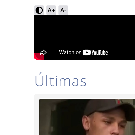
A+
A-
Últimas