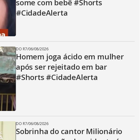
some com bebê #Shorts
#CidadeAlerta
DO R7
/
06/08/2026
Homem joga ácido em mulher
após ser rejeitado em bar
#Shorts #CidadeAlerta
DO R7
/
06/08/2026
Sobrinha do cantor Milionário