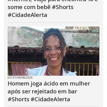
some com bebê #Shorts
#CidadeAlerta
DO R7
/
06/08/2026
Homem joga ácido em mulher
após ser rejeitado em bar
#Shorts #CidadeAlerta