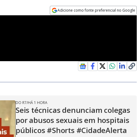
Adicione como fonte preferencial no Google
Opens in new window
DO R7
/
HÁ 1 HORA
Seis técnicas denunciam colegas
por abusos sexuais em hospitais
públicos #Shorts #CidadeAlerta