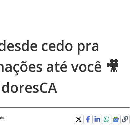
 desde cedo pra
mações até você 🎥
idoresCA
ube