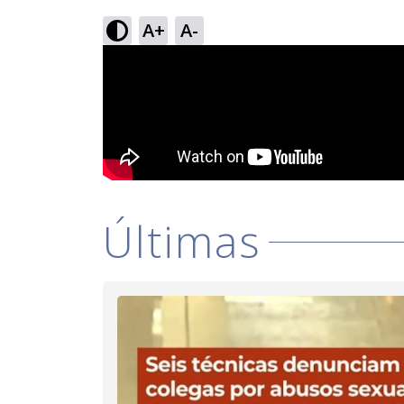
A+
A-
Últimas