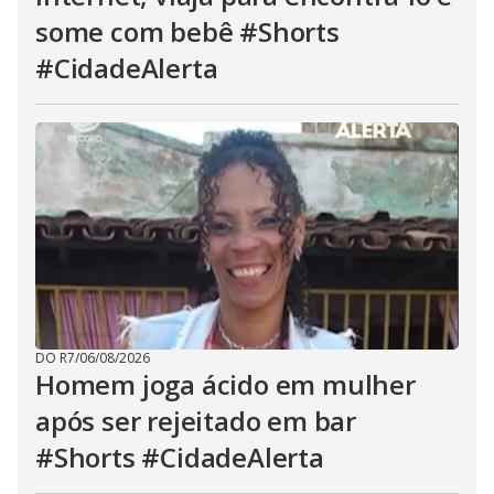
some com bebê #Shorts
#CidadeAlerta
DO R7
/
06/08/2026
Homem joga ácido em mulher
após ser rejeitado em bar
#Shorts #CidadeAlerta