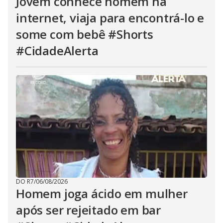
Jovem conhece homem na
internet, viaja para encontrá-lo e
some com bebê #Shorts
#CidadeAlerta
DO R7
/
06/08/2026
Homem joga ácido em mulher
após ser rejeitado em bar